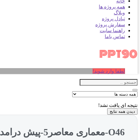
خانه
همه پروژه ها
وبلاگ
تبادل پروژه
سفارش پروژه
راهنما سایت
تماس باما
لطفا وارد شوید!
نتیجه ای یافت نشد!
دیدن همه نتایج
O46-معماری معاصر5-پیش درامدی برمفاهیم عصرپست مدرن (NXPowerLite)