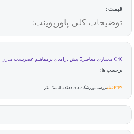
قیمت:
توضیحات کلی پاورپوینت:
O46-معماری معاصر5-پیش درامدی برمفاهیم عصرپست مدرن (NXPowerLite)
برچسب ها:
Prev
قبلی
بررسی ورزشگاه های دهکده المپیک پکن