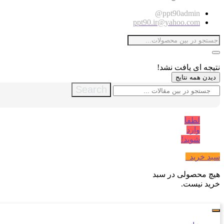
ppt90admin@
ppt90.ir@yahoo.com
نتیجه ای یافت نشد!
دیدن همه نتایج
Search
لطفا
وارد
شوید!
سبد خرید
0
هیچ محصولی در سبد
خرید نیست.