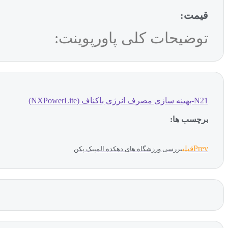
قیمت:
توضیحات کلی پاورپوینت:
N21-بهینه سازی مصرف انرژی باکناف (NXPowerLite)
برچسب ها:
Prev
قبلی
بررسی ورزشگاه های دهکده المپیک پکن