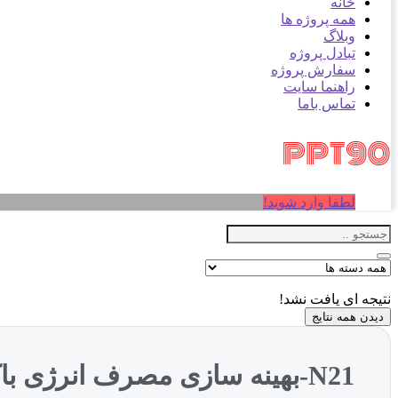
خانه
همه پروژه ها
وبلاگ
تبادل پروژه
سفارش پروژه
راهنما سایت
تماس باما
لطفا وارد شوید!
نتیجه ای یافت نشد!
دیدن همه نتایج
N21-بهینه سازی مصرف انرژی باکناف (NXPowerLite)