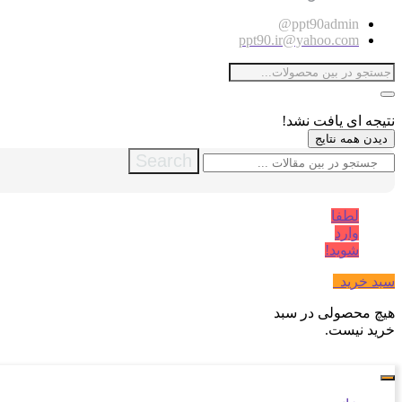
ppt90admin@
ppt90.ir@yahoo.com
نتیجه ای یافت نشد!
دیدن همه نتایج
Search
لطفا
وارد
شوید!
سبد خرید
0
هیچ محصولی در سبد
خرید نیست.