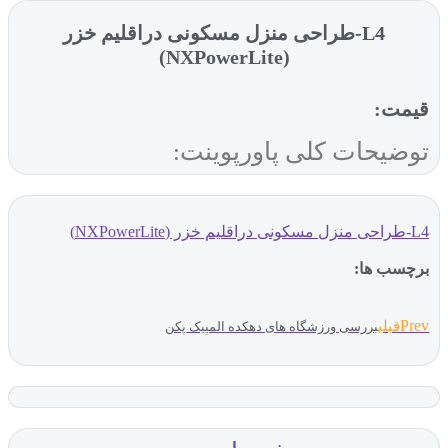
L4-طراحی منزل مسکونی دراقلیم خزر
(NXPowerLite)
قیمت:
توضیحات کلی پاورپوینت:
L4-طراحی منزل مسکونی دراقلیم خزر (NXPowerLite)
برچسب ها:
Prev
قبلی
بررسی ورزشگاه های دهکده المپیک پکن