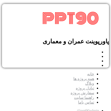
پاورپوینت عمران و معماری
خانه
همه پروژه ها
وبلاگ
تبادل پروژه
سفارش پروژه
راهنما سایت
تماس باما
ppt90admin@