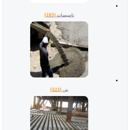
(185)
تاسیسات
(323)
بتن