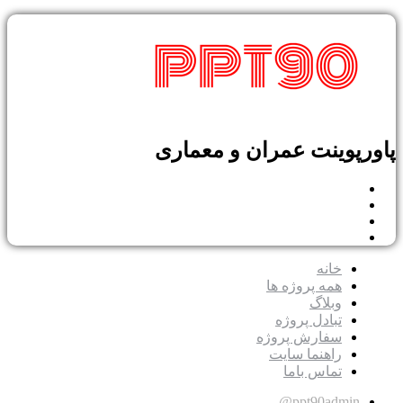
پاورپوینت عمران و معماری
خانه
همه پروژه ها
وبلاگ
تبادل پروژه
سفارش پروژه
راهنما سایت
تماس باما
ppt90admin@