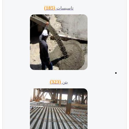
(185)
تاسیسات
(323)
بتن