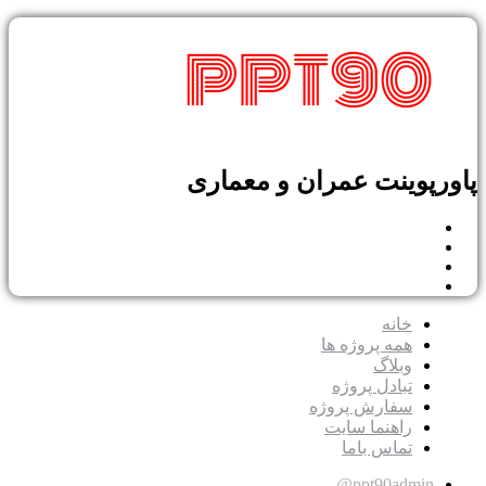
پاورپوینت عمران و معماری
خانه
همه پروژه ها
وبلاگ
تبادل پروژه
سفارش پروژه
راهنما سایت
تماس باما
ppt90admin@