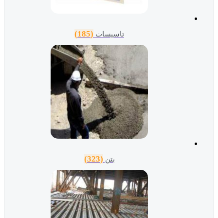
(185)
تاسیسات
(323)
بتن