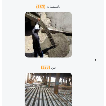
(185)
تاسیسات
(323)
بتن