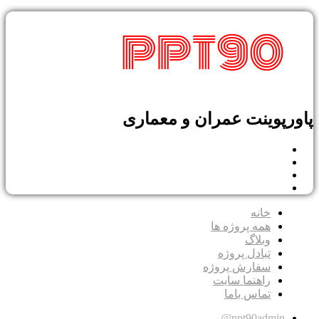
پاورپوینت عمران و معماری
خانه
همه پروژه ها
وبلاگ
تبادل پروژه
سفارش پروژه
راهنما سایت
تماس باما
ppt90admin@