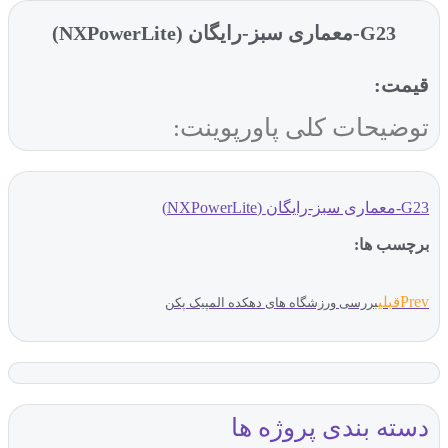
G23-معماری سبز-رایگان (NXPowerLite)
قیمت:
توضیحات کلی پاورپوینت:
G23-معماری سبز-رایگان (NXPowerLite)
برچسب ها:
Prev
قبلی
بررسی ورزشگاه های دهکده المپیک پکن
دسته بندی پروژه ها