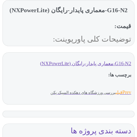
G16-N2-معماری پایدار-رایگان (NXPowerLite)
قیمت:
توضیحات کلی پاورپوینت:
G16-N2-معماری پایدار-رایگان (NXPowerLite)
برچسب ها:
Prev
قبلی
بررسی ورزشگاه های دهکده المپیک پکن
دسته بندی پروژه ها