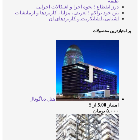
طبقه
درز انقطاع ؛ نحوه اجرا و اشکالات اجرایی
بتن خود تراکم ؛ تعریف، مزایا ، کاربردها و ازمایشات
اشنایی با شاتکریت و کاربردهای ان
پر امتیازترین محصولات
هتل دیاگونال
امتیاز
5.00
از 5
۵,۰۰۰
تومان