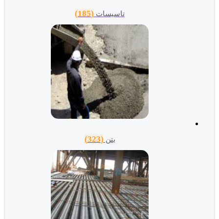
(185)
تاسیسات
(323)
بتن