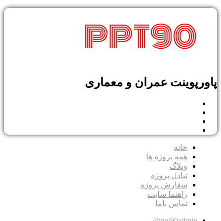
پاورپوینت عمران و معماری
خانه
همه پروژه ها
وبلاگ
تبادل پروژه
سفارش پروژه
راهنما سایت
تماس باما
ppt90admin@