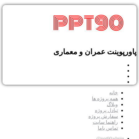
پاورپوینت عمران و معماری
خانه
همه پروژه ها
وبلاگ
تبادل پروژه
سفارش پروژه
راهنما سایت
تماس باما
ppt90admin@