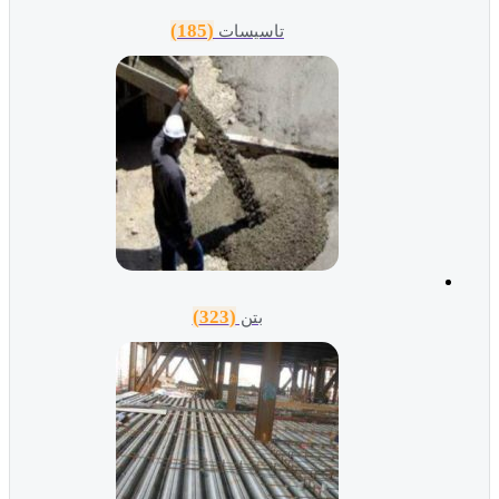
(185)
تاسیسات
(323)
بتن