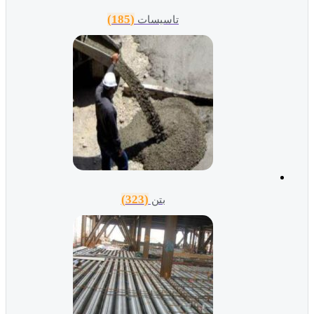
(185)
تاسیسات
(323)
بتن