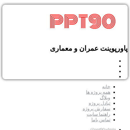
پاورپوینت عمران و معماری
خانه
همه پروژه ها
وبلاگ
تبادل پروژه
سفارش پروژه
راهنما سایت
تماس باما
ppt90admin@