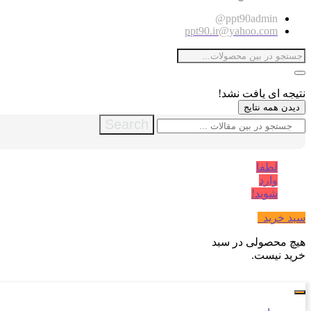
ppt90admin@
ppt90.ir@yahoo.com
نتیجه ای یافت نشد!
دیدن همه نتایج
Search
لطفا
وارد
شوید!
سبد خرید
0
هیچ محصولی در سبد
خرید نیست.