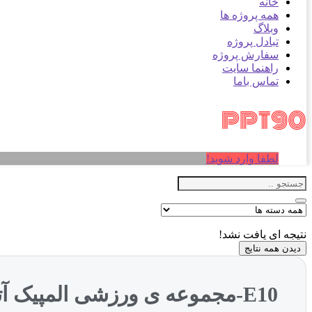
خانه
همه پروژه ها
وبلاگ
تبادل پروژه
سفارش پروژه
راهنما سایت
تماس باما
لطفا وارد شوید!
نتیجه ای یافت نشد!
دیدن همه نتایج
E10-مجموعه ی ورزشی المپیک آتن (NXPowerLite)