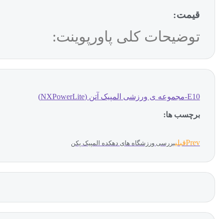
قیمت:
توضیحات کلی پاورپوینت:
E10-مجموعه ی ورزشی المپیک آتن (NXPowerLite)
برچسب ها:
Prev
قبلی
بررسی ورزشگاه های دهکده المپیک پکن