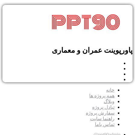
پاورپوینت عمران و معماری
خانه
همه پروژه ها
وبلاگ
تبادل پروژه
سفارش پروژه
راهنما سایت
تماس باما
ppt90admin@