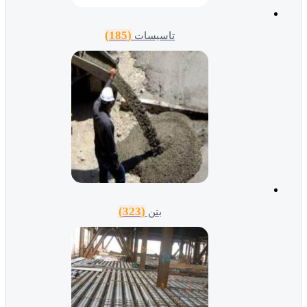
(185)
تاسیسات
(323)
بتن