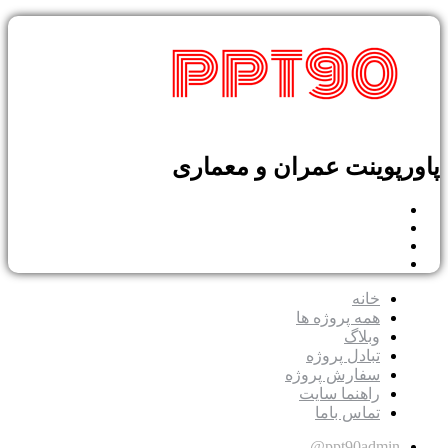
پاورپوینت عمران و معماری
خانه
همه پروژه ها
وبلاگ
تبادل پروژه
سفارش پروژه
راهنما سایت
تماس باما
ppt90admin@