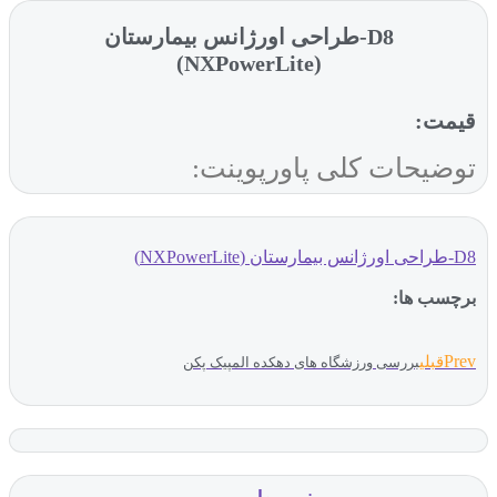
D8-طراحی اورژانس بیمارستان
(NXPowerLite)
قیمت:
توضیحات کلی پاورپوینت:
D8-طراحی اورژانس بیمارستان (NXPowerLite)
برچسب ها:
Prev
قبلی
بررسی ورزشگاه های دهکده المپیک پکن