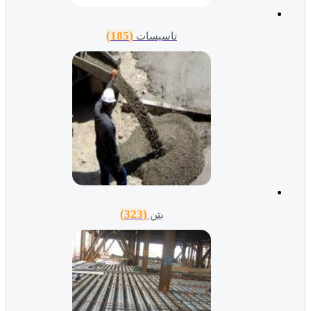
(185)
تاسیسات
(323)
بتن