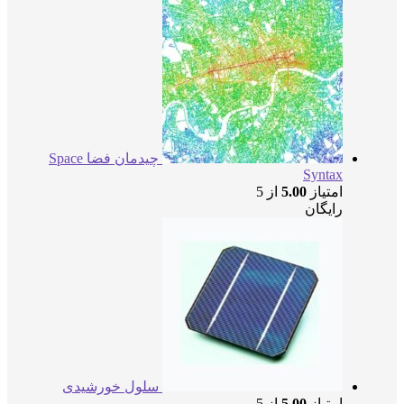
چیدمان فضا Space
Syntax
امتیاز
5.00
از 5
رایگان
سلول خورشیدی
امتیاز
5.00
از 5