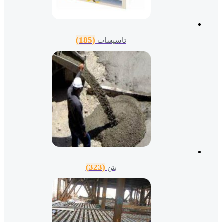
(185)
تاسیسات
(323)
بتن