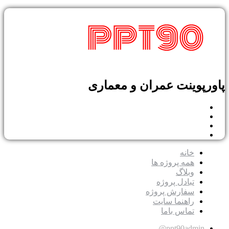
پاورپوینت عمران و معماری
خانه
همه پروژه ها
وبلاگ
تبادل پروژه
سفارش پروژه
راهنما سایت
تماس باما
ppt90admin@