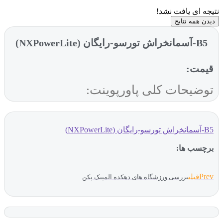
نتیجه ای یافت نشد!
دیدن همه نتایج
B5-آسمانخراش تورسو-رایگان (NXPowerLite)
قیمت:
توضیحات کلی پاورپوینت:
B5-آسمانخراش تورسو-رایگان (NXPowerLite)
برچسب ها:
Prev
قبلی
بررسی ورزشگاه های دهکده المپیک پکن