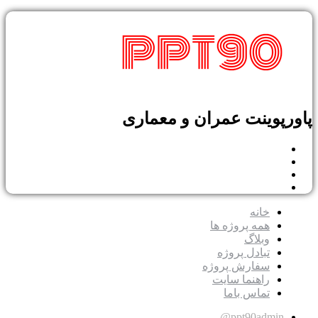
پوینت عمران و معماری
خانه
همه پروژه ها
وبلاگ
تبادل پروژه
سفارش پروژه
راهنما سایت
تماس باما
ppt90admin