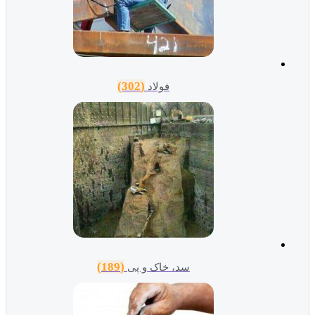
(302)
فولاد
(189)
سد، خاک و پی