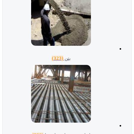
(323)
بتن