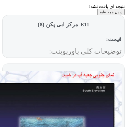
ی یافت نشد!
ه نتایج
E11-مرکز ابی پکن (8)
ت:
یحات کلی پاورپوینت: