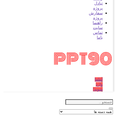
بادل
روژه
فارش
روژه
اهنما
ایت
ماس
اما
طفا
ارد
وید!