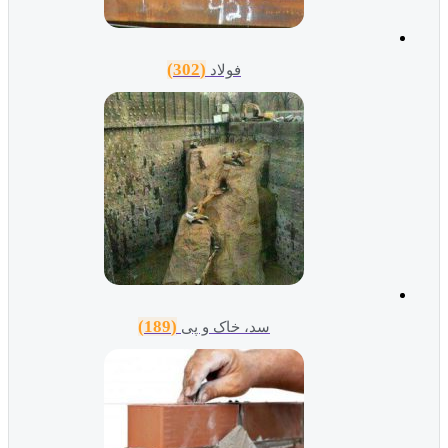
(302)
فولاد
(189)
سد، خاک و پی