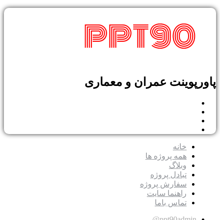
ورپوینت عمران و معماری
خانه
همه پروژه ها
وبلاگ
تبادل پروژه
سفارش پروژه
راهنما سایت
تماس باما
ppt90admin@