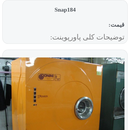
Snap184
یمت:
وضیحات کلی پاورپوینت: