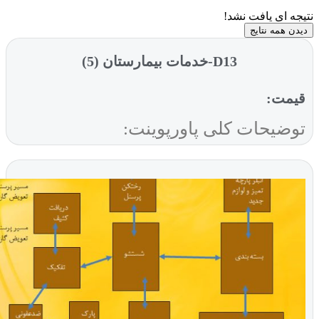
ی یافت نشد!
ه نتایج
D13-خدمات بیمارستان (5)
ت:
یحات کلی پاورپوینت: