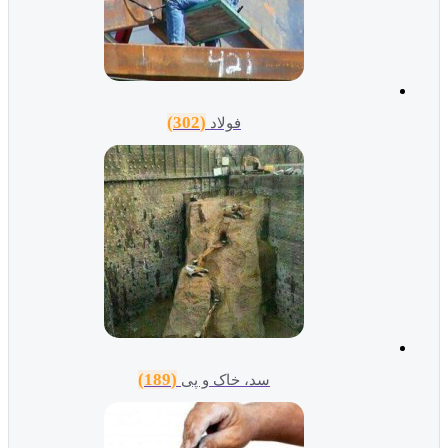
(302)
فولاد
(189)
سد، خاک و پی