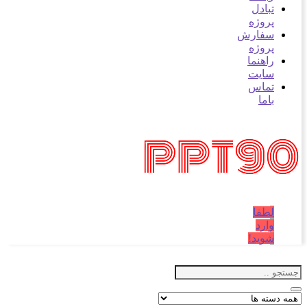
بادل
روژه
فارش
روژه
اهنما
ایت
ماس
اما
طفا
ارد
وید!