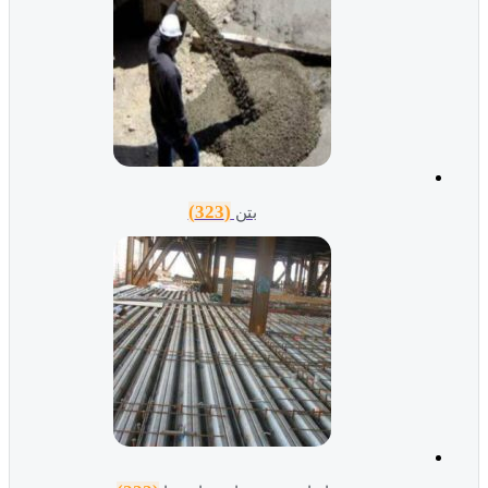
(323)
بتن