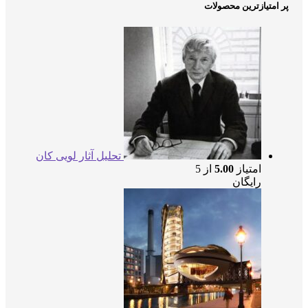
متیازترین محصولات
تحلیل آثار لویی کان
امتیاز
5.00
از 5
رایگان