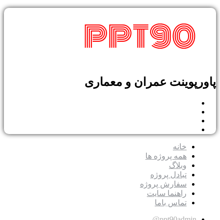
پوینت عمران و معماری
خانه
همه پروژه ها
وبلاگ
تبادل پروژه
سفارش پروژه
راهنما سایت
تماس باما
ppt90admin