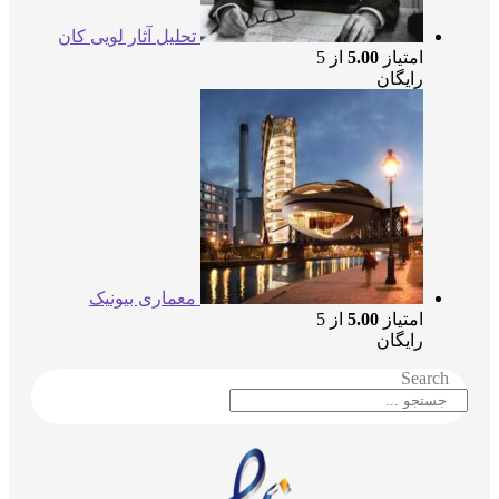
تحلیل آثار لویی کان
امتیاز
5.00
از 5
رایگان
معماری بیونیک
امتیاز
5.00
از 5
رایگان
Searc