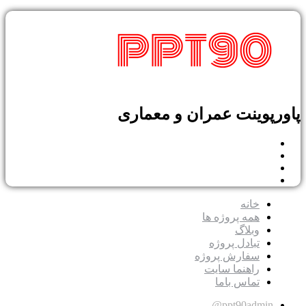
پوینت عمران و معماری
خانه
همه پروژه ها
وبلاگ
تبادل پروژه
سفارش پروژه
راهنما سایت
تماس باما
ppt90admin