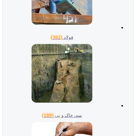
(302)
فولاد
(189)
سد، خاک و پی