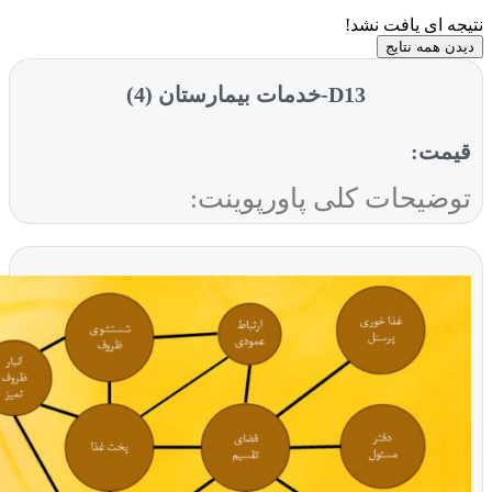
ی یافت نشد!
ه نتایج
D13-خدمات بیمارستان (4)
ت:
یحات کلی پاورپوینت: