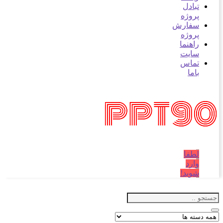
بادل
روژه
فارش
روژه
اهنما
ایت
ماس
اما
طفا
ارد
وید!