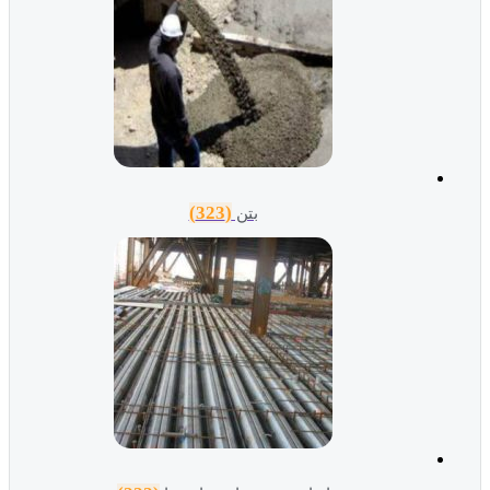
(323)
بتن