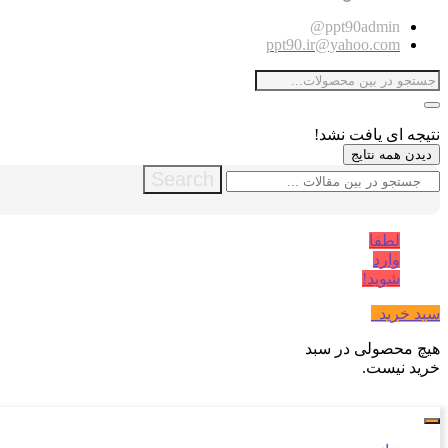
ppt90admin@
ppt90.ir@yahoo.com
نتیجه ای یافت نشد!
دیدن همه نتایج
Search
لطفا
وارد
شوید!
سبد خرید
0
هیچ محصولی در سبد
خرید نیست.