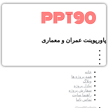
پوینت عمران و معماری
خانه
همه پروژه ها
وبلاگ
تبادل پروژه
سفارش پروژه
راهنما سایت
تماس باما
ppt90admin