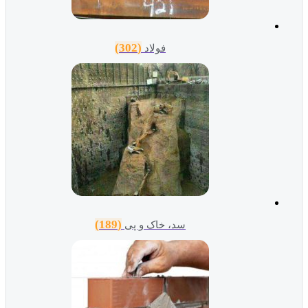
(302)
فولاد
(189)
سد، خاک و پی