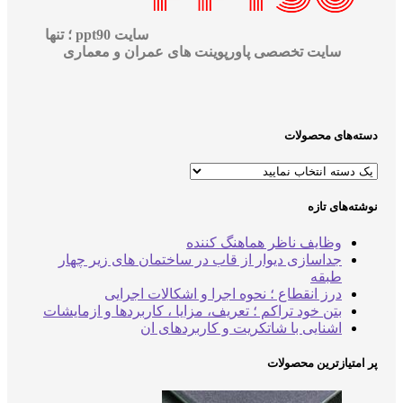
سایت ppt90 ؛ تنها
سایت تخصصی پاورپوینت های عمران و معماری
‌های محصولات
‌های تازه
وظایف ناظر هماهنگ کننده
جداسازی دیوار از قاب در ساختمان های زیر چهار
طبقه
درز انقطاع ؛ نحوه اجرا و اشکالات اجرایی
بتن خود تراکم ؛ تعریف، مزایا ، کاربردها و ازمایشات
اشنایی با شاتکریت و کاربردهای ان
متیازترین محصولات