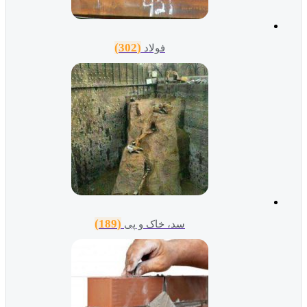
(302)
فولاد
(189)
سد، خاک و پی