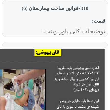
D10-قوانین ساخت بیمارستان (6)
ت:
یحات کلی پاورپوینت: