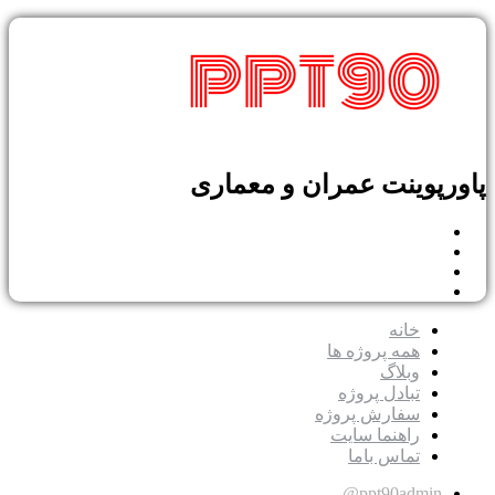
پوینت عمران و معماری
خانه
همه پروژه ها
وبلاگ
تبادل پروژه
سفارش پروژه
راهنما سایت
تماس باما
ppt90admin