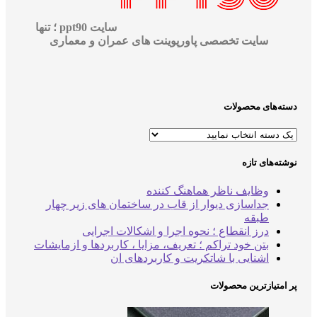
سایت ppt90 ؛ تنها
سایت تخصصی پاورپوینت های عمران و معماری
‌های محصولات
‌های تازه
وظایف ناظر هماهنگ کننده
جداسازی دیوار از قاب در ساختمان های زیر چهار
طبقه
درز انقطاع ؛ نحوه اجرا و اشکالات اجرایی
بتن خود تراکم ؛ تعریف، مزایا ، کاربردها و ازمایشات
اشنایی با شاتکریت و کاربردهای ان
متیازترین محصولات