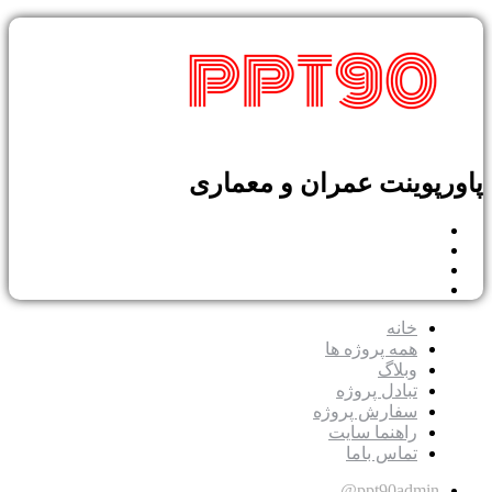
پاورپوینت عمران و معماری
خانه
همه پروژه ها
وبلاگ
تبادل پروژه
سفارش پروژه
راهنما سایت
تماس باما
ppt90admin@