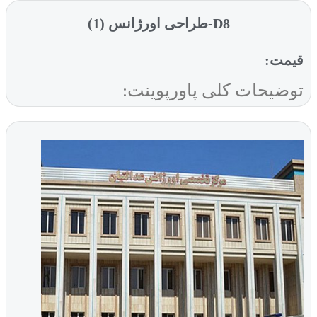
D8-طراحی اورژانس (1)
قیمت:
توضیحات کلی پاورپوینت: