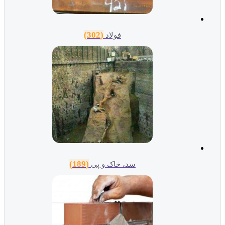
(302)
فولاد
(189)
سد، خاک و پی