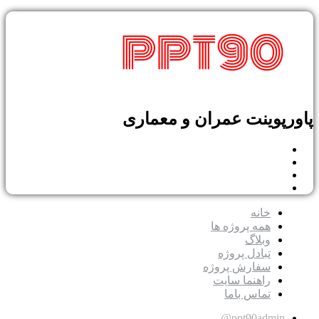
پوینت عمران و معماری
خانه
همه پروژه ها
وبلاگ
تبادل پروژه
سفارش پروژه
راهنما سایت
تماس باما
ppt90admin