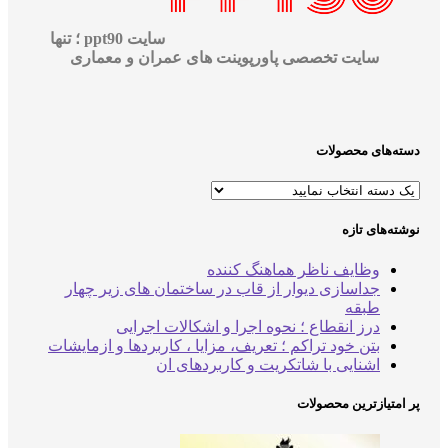
سایت ppt90 ؛ تنها
سایت تخصصی پاورپوینت های عمران و معماری
‌های محصولات
‌های تازه
وظایف ناظر هماهنگ کننده
جداسازی دیوار از قاب در ساختمان های زیر چهار
طبقه
درز انقطاع ؛ نحوه اجرا و اشکالات اجرایی
بتن خود تراکم ؛ تعریف، مزایا ، کاربردها و ازمایشات
اشنایی با شاتکریت و کاربردهای ان
متیازترین محصولات