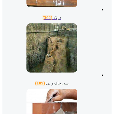
(302)
فولاد
(189)
سد، خاک و پی