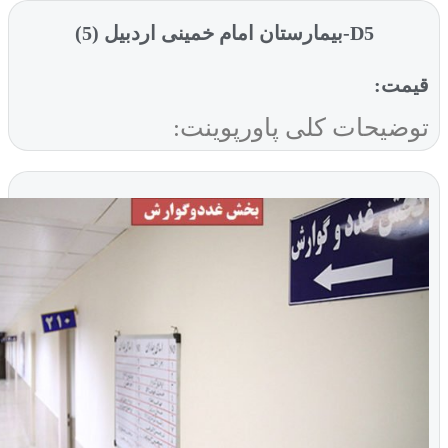
D5-بیمارستان امام خمینی اردبیل (5)
ت:
یحات کلی پاورپوینت: