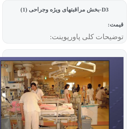
D3-بخش مراقبتهای ویژه وجراحی (1)
ت:
یحات کلی پاورپوینت: