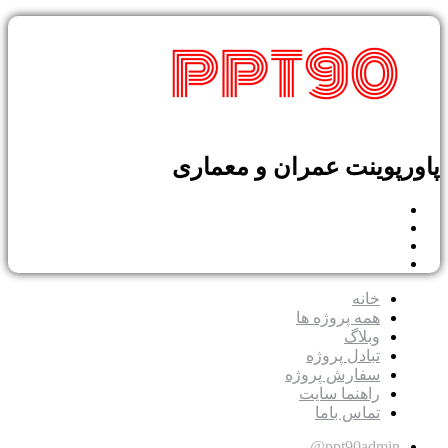
پوینت عمران و معماری
خانه
همه پروژه ها
وبلاگ
تبادل پروژه
سفارش پروژه
راهنما سایت
تماس باما
ppt90admin