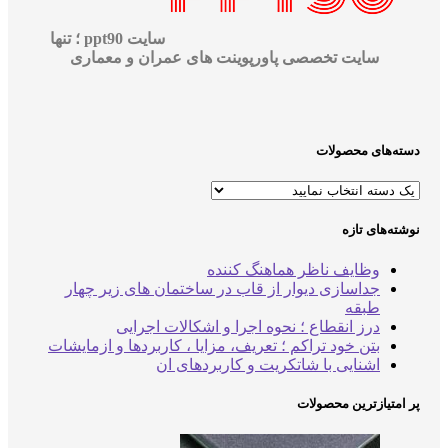
سایت ppt90 ؛ تنها
سایت تخصصی پاورپوینت های عمران و معماری
‌های محصولات
‌های تازه
وظایف ناظر هماهنگ کننده
جداسازی دیوار از قاب در ساختمان های زیر چهار
طبقه
درز انقطاع ؛ نحوه اجرا و اشکالات اجرایی
بتن خود تراکم ؛ تعریف، مزایا ، کاربردها و ازمایشات
اشنایی با شاتکریت و کاربردهای ان
متیازترین محصولات