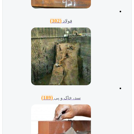
(302)
فولاد
(189)
سد، خاک و پی