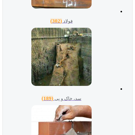
(302)
فولاد
(189)
سد، خاک و پی