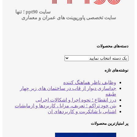
سایت ppt90 ؛ تنها
سایت تخصصی پاورپوینت های عمران و معماری
‌های محصولات
‌های تازه
وظایف ناظر هماهنگ کننده
جداسازی دیوار از قاب در ساختمان های زیر چهار
طبقه
درز انقطاع ؛ نحوه اجرا و اشکالات اجرایی
بتن خود تراکم ؛ تعریف، مزایا ، کاربردها و ازمایشات
اشنایی با شاتکریت و کاربردهای ان
متیازترین محصولات