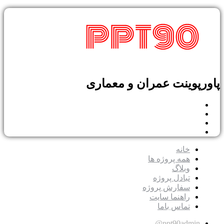
پوینت عمران و معماری
خانه
همه پروژه ها
وبلاگ
تبادل پروژه
سفارش پروژه
راهنما سایت
تماس باما
ppt90admin