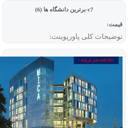
c7-برترین دانشگاه ها (6)
ت:
یحات کلی پاورپوینت: