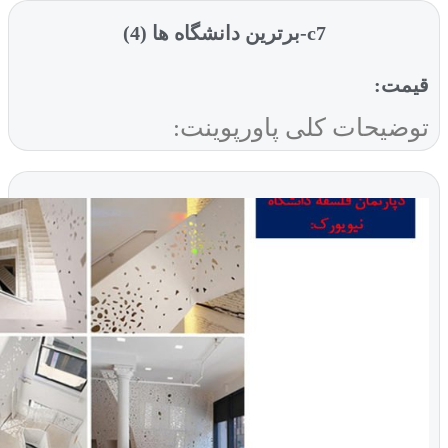
c7-برترین دانشگاه ها (4)
ت:
یحات کلی پاورپوینت: