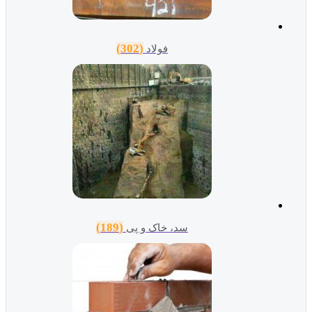
(302)
فولاد
(189)
سد، خاک و پی