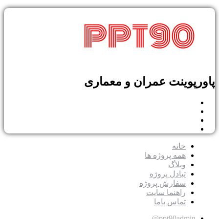
پوینت عمران و معماری
خانه
همه پروژه ها
وبلاگ
تبادل پروژه
سفارش پروژه
راهنما سایت
تماس باما
ppt90admin