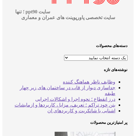
سایت ppt90 ؛ تنها
سایت تخصصی پاورپوینت های عمران و معماری
‌های محصولات
‌های تازه
وظایف ناظر هماهنگ کننده
جداسازی دیوار از قاب در ساختمان های زیر چهار
طبقه
درز انقطاع ؛ نحوه اجرا و اشکالات اجرایی
بتن خود تراکم ؛ تعریف، مزایا ، کاربردها و ازمایشات
اشنایی با شاتکریت و کاربردهای ان
متیازترین محصولات