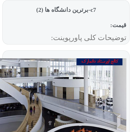
c7-برترین دانشگاه ها (2)
ت:
یحات کلی پاورپوینت: