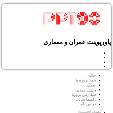
پوینت عمران و معماری
خانه
همه پروژه ها
وبلاگ
تبادل پروژه
سفارش پروژه
راهنما سایت
تماس باما
ppt90admin