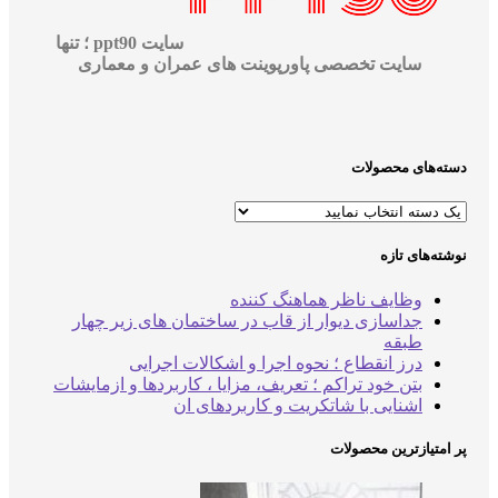
سایت ppt90 ؛ تنها
سایت تخصصی پاورپوینت های عمران و معماری
‌های محصولات
‌های تازه
وظایف ناظر هماهنگ کننده
جداسازی دیوار از قاب در ساختمان های زیر چهار
طبقه
درز انقطاع ؛ نحوه اجرا و اشکالات اجرایی
بتن خود تراکم ؛ تعریف، مزایا ، کاربردها و ازمایشات
اشنایی با شاتکریت و کاربردهای ان
متیازترین محصولات