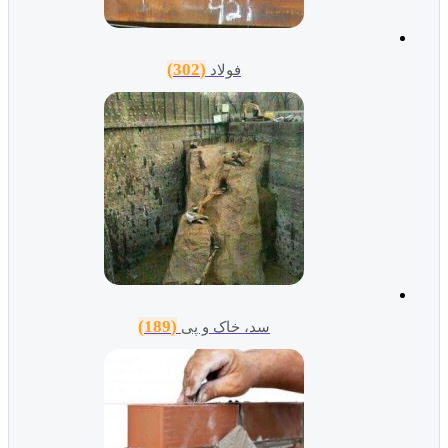
(302)
فولاد
(189)
سد، خاک و پی