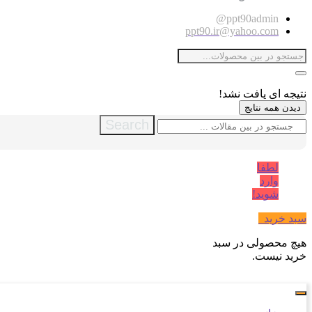
ppt90admin@
ppt90.ir@yahoo.com
نتیجه ای یافت نشد!
دیدن همه نتایج
Search
لطفا
وارد
شوید!
سبد خرید
0
هیچ محصولی در سبد
خرید نیست.