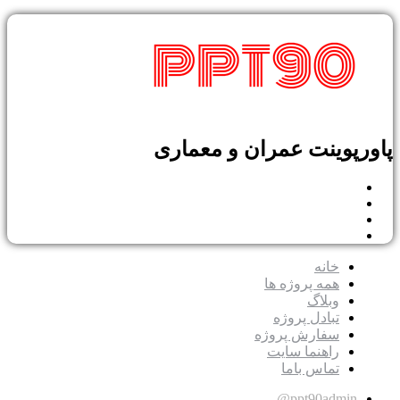
پوینت عمران و معماری
خانه
همه پروژه ها
وبلاگ
تبادل پروژه
سفارش پروژه
راهنما سایت
تماس باما
ppt90admin