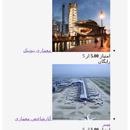
معماری بیونیک
امتیاز
5.00
از 5
رایگان
آثارشاخص معماری
سبز
امتیاز
5.00
از 5