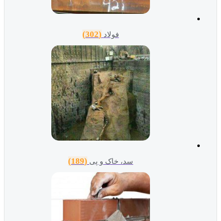
(302)
فولاد
(189)
سد، خاک و پی