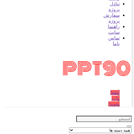
بادل
روژه
فارش
روژه
اهنما
ایت
ماس
اما
طفا
ارد
وید!