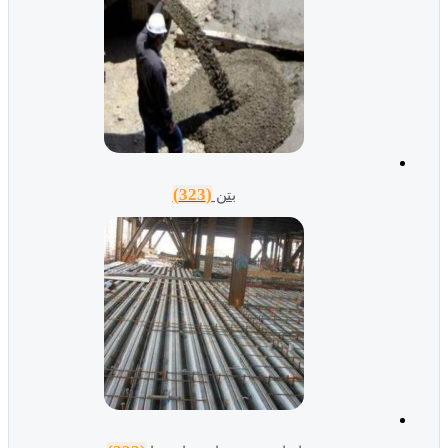
(323)
بتن