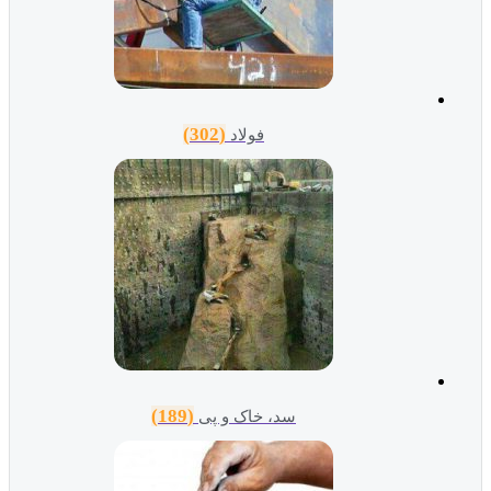
(302)
فولاد
(189)
سد، خاک و پی