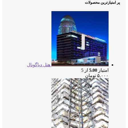
متیازترین محصولات
هتل دیاگونال
امتیاز
5.00
از 5
۵,۰۰۰
تومان