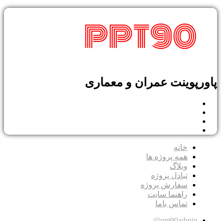
پوینت عمران و معماری
خانه
همه پروژه ها
وبلاگ
تبادل پروژه
سفارش پروژه
راهنما سایت
تماس باما
ppt90admin