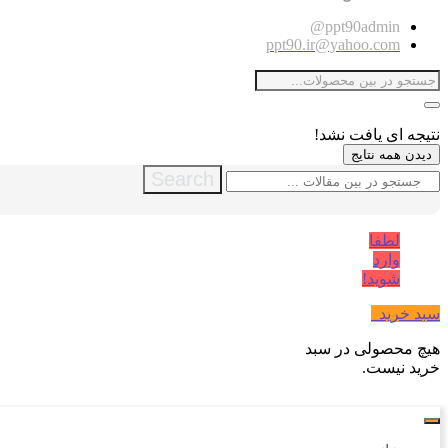
ppt90admin@
ppt90.ir@yahoo.com
نتیجه ای یافت نشد!
دیدن همه نتایج
Search
لطفا
وارد
شوید!
سبد خرید
0
هیچ محصولی در سبد
خرید نیست.