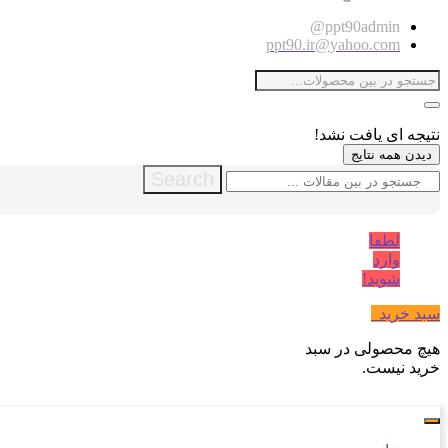
ppt90admin@
ppt90.ir@yahoo.com
نتیجه ای یافت نشد!
دیدن همه نتایج
Search
لطفا
وارد
شوید!
سبد خرید
0
هیچ محصولی در سبد
خرید نیست.