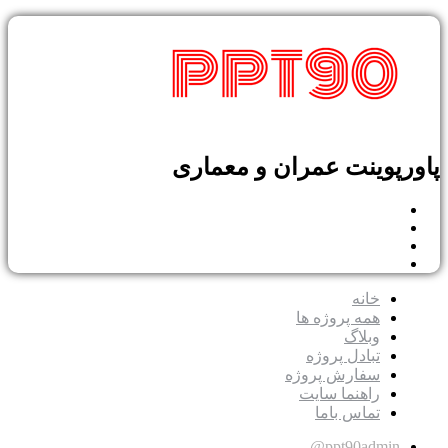
پاورپوینت عمران و معماری
خانه
همه پروژه ها
وبلاگ
تبادل پروژه
سفارش پروژه
راهنما سایت
تماس باما
ppt90admin@