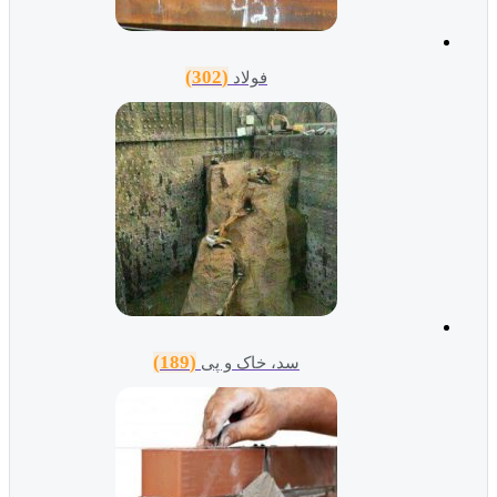
(302)
فولاد
(189)
سد، خاک و پی