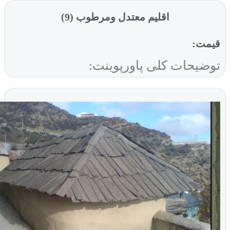
اقلیم معتدل ومرطوب (9)
ت:
یحات کلی پاورپوینت: