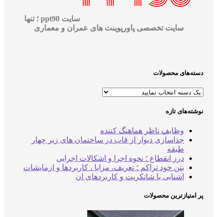
سایت ppt90 ؛ تنها
سایت تخصصی پاورپوینت های عمران و معماری
‌های محصولات
‌های تازه
وظایف ناظر هماهنگ کننده
جداسازی دیوار از قاب در ساختمان های زیر چهار
طبقه
درز انقطاع ؛ نحوه اجرا و اشکالات اجرایی
بتن خود تراکم ؛ تعریف، مزایا ، کاربردها و ازمایشات
اشنایی با شاتکریت و کاربردهای ان
متیازترین محصولات