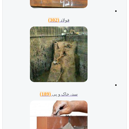
(302)
فولاد
(189)
سد، خاک و پی