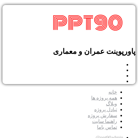
پوینت عمران و معماری
خانه
همه پروژه ها
وبلاگ
تبادل پروژه
سفارش پروژه
راهنما سایت
تماس باما
ppt90admin