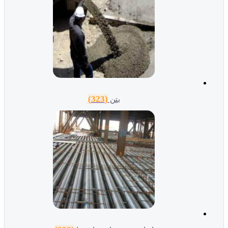
(323)
بتن