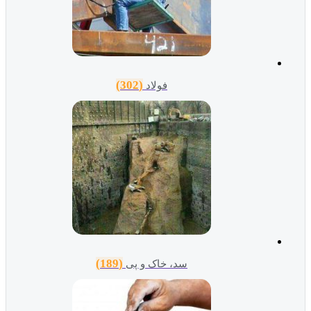
(302)
فولاد
(189)
سد، خاک و پی