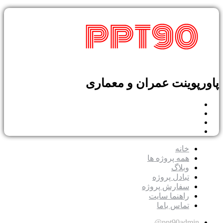
پوینت عمران و معماری
خانه
همه پروژه ها
وبلاگ
تبادل پروژه
سفارش پروژه
راهنما سایت
تماس باما
ppt90admin