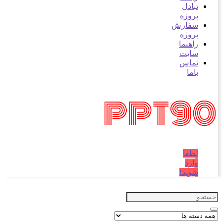
بادل
روژه
فارش
روژه
اهنما
ایت
ماس
اما
طفا
ارد
وید!