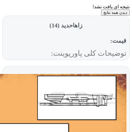
ی یافت نشد!
ه نتایج
زاهاحدید (14)
ت:
یحات کلی پاورپوینت: