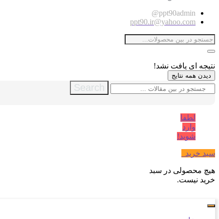
ppt90admin@
ppt90.ir@yahoo.com
نتیجه ای یافت نشد!
دیدن همه نتایج
Search
لطفا
وارد
شوید!
سبد خرید
0
هیچ محصولی در سبد
خرید نیست.