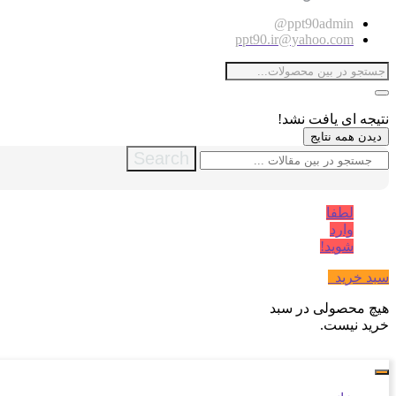
ppt90admin@
ppt90.ir@yahoo.com
نتیجه ای یافت نشد!
دیدن همه نتایج
Search
لطفا
وارد
شوید!
سبد خرید
0
هیچ محصولی در سبد
خرید نیست.