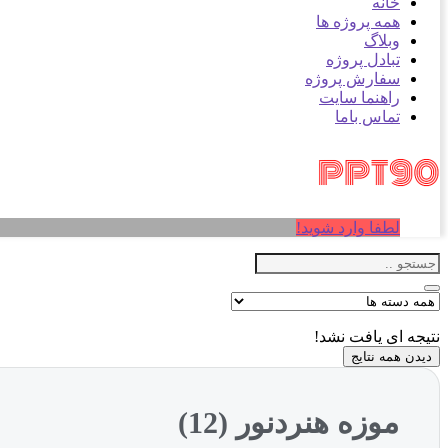
خانه
همه پروژه ها
وبلاگ
تبادل پروژه
سفارش پروژه
راهنما سایت
تماس باما
لطفا وارد شوید!
نتیجه ای یافت نشد!
دیدن همه نتایج
موزه هنردنور (12)