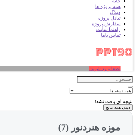
خانه
همه پروژه ها
وبلاگ
تبادل پروژه
سفارش پروژه
راهنما سایت
تماس باما
لطفا وارد شوید!
نتیجه ای یافت نشد!
دیدن همه نتایج
موزه هنردنور (7)