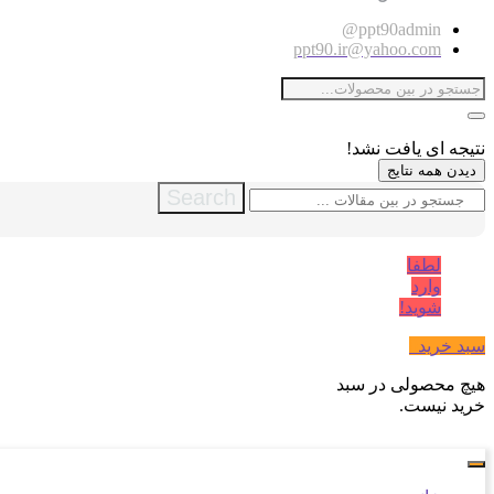
ppt90admin@
ppt90.ir@yahoo.com
نتیجه ای یافت نشد!
دیدن همه نتایج
Search
لطفا
وارد
شوید!
سبد خرید
0
هیچ محصولی در سبد
خرید نیست.