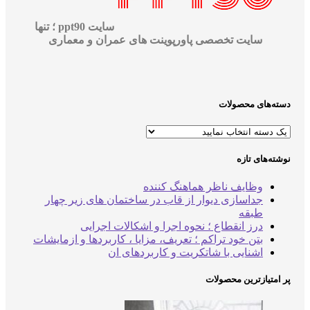
سایت ppt90 ؛ تنها
سایت تخصصی پاورپوینت های عمران و معماری
‌های محصولات
‌های تازه
وظایف ناظر هماهنگ کننده
جداسازی دیوار از قاب در ساختمان های زیر چهار
طبقه
درز انقطاع ؛ نحوه اجرا و اشکالات اجرایی
بتن خود تراکم ؛ تعریف، مزایا ، کاربردها و ازمایشات
اشنایی با شاتکریت و کاربردهای ان
متیازترین محصولات