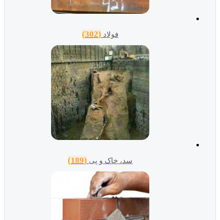
(302)
فولاد
(189)
سد، خاک و پی