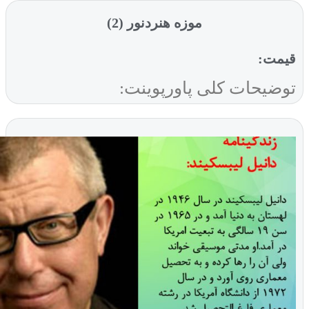
موزه هنردنور (2)
ت:
یحات کلی پاورپوینت: