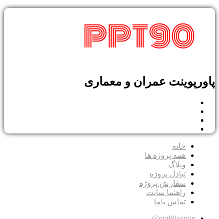
پوینت عمران و معماری
خانه
همه پروژه ها
وبلاگ
تبادل پروژه
سفارش پروژه
راهنما سایت
تماس باما
ppt90admin