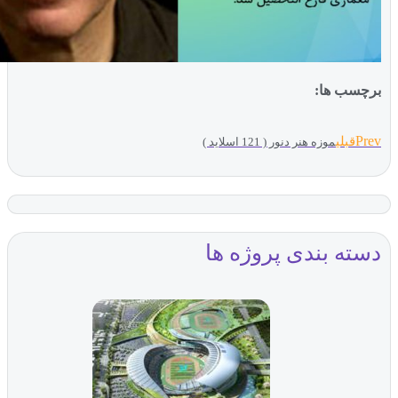
ب ها:
بلی
موزه هنر دنور ( 121 اسلاید )
ه بندی پروژه ها