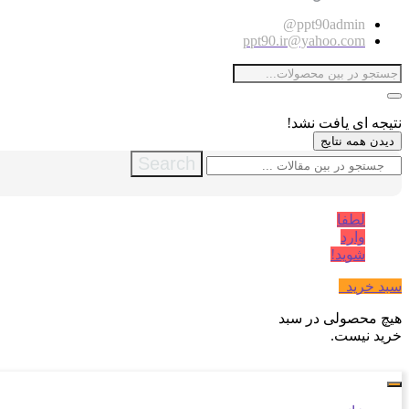
ppt90admin@
ppt90.ir@yahoo.com
نتیجه ای یافت نشد!
دیدن همه نتایج
Search
لطفا
وارد
شوید!
سبد خرید
0
هیچ محصولی در سبد
خرید نیست.