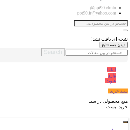
ppt90admin@
ppt90.ir@yahoo.com
نتیجه ای یافت نشد!
دیدن همه نتایج
Search
لطفا
وارد
شوید!
سبد خرید
0
هیچ محصولی در سبد
خرید نیست.