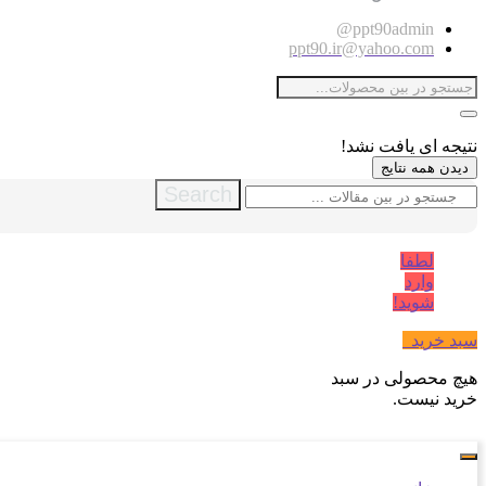
ppt90admin@
ppt90.ir@yahoo.com
نتیجه ای یافت نشد!
دیدن همه نتایج
Search
لطفا
وارد
شوید!
سبد خرید
0
هیچ محصولی در سبد
خرید نیست.