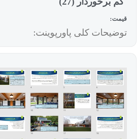
کم برخوردار (27)
قیمت:
توضیحات کلی پاورپوینت: