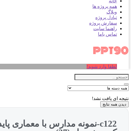
خانه
همه پروژه ها
وبلاگ
تبادل پروژه
سفارش پروژه
راهنما سایت
تماس باما
لطفا وارد شوید!
نتیجه ای یافت نشد!
دیدن همه نتایج
c122-نمونه مدارس با معماری پ