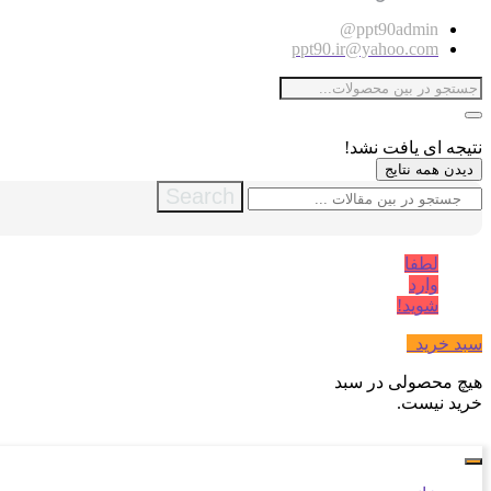
ppt90admin@
ppt90.ir@yahoo.com
نتیجه ای یافت نشد!
دیدن همه نتایج
Search
لطفا
وارد
شوید!
سبد خرید
0
هیچ محصولی در سبد
خرید نیست.