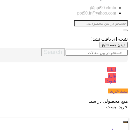
ppt90admin@
ppt90.ir@yahoo.com
نتیجه ای یافت نشد!
دیدن همه نتایج
Search
لطفا
وارد
شوید!
سبد خرید
0
هیچ محصولی در سبد
خرید نیست.