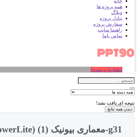
خانه
همه پروژه ها
وبلاگ
تبادل پروژه
سفارش پروژه
راهنما سایت
تماس باما
لطفا وارد شوید!
نتیجه ای یافت نشد!
دیدن همه نتایج
g31-معماری بیونیک (1) (NXPowerLite)