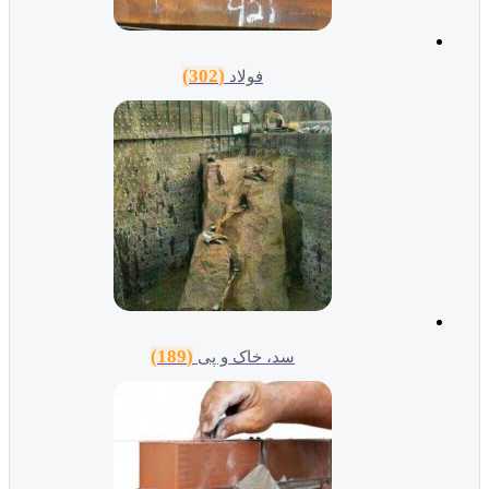
(302)
فولاد
(189)
سد، خاک و پی