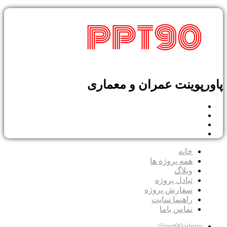
پوینت عمران و معماری
خانه
همه پروژه ها
وبلاگ
تبادل پروژه
سفارش پروژه
راهنما سایت
تماس باما
ppt90admin