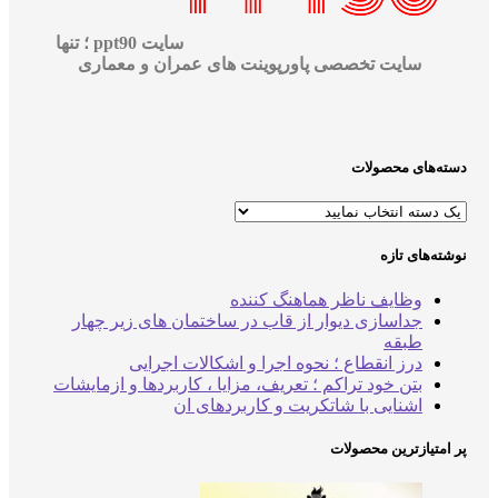
سایت ppt90 ؛ تنها
سایت تخصصی پاورپوینت های عمران و معماری
‌های محصولات
‌های تازه
وظایف ناظر هماهنگ کننده
جداسازی دیوار از قاب در ساختمان های زیر چهار
طبقه
درز انقطاع ؛ نحوه اجرا و اشکالات اجرایی
بتن خود تراکم ؛ تعریف، مزایا ، کاربردها و ازمایشات
اشنایی با شاتکریت و کاربردهای ان
متیازترین محصولات