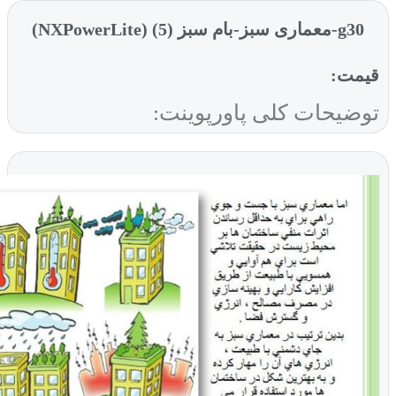
بز (5) (NXPowerLite)
ت:
یحات کلی پاورپوینت: