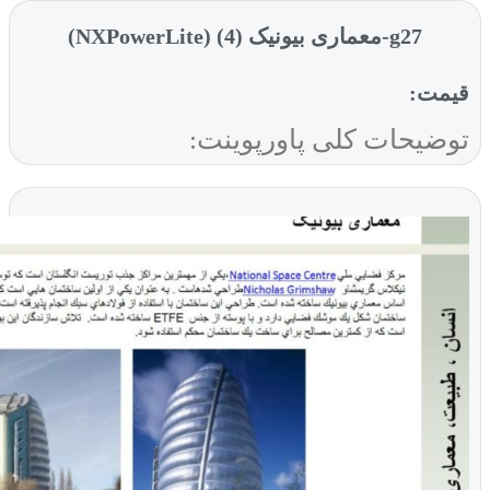
g27-معماری بیونیک (4) (NXPowerLite)
ت:
یحات کلی پاورپوینت: