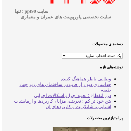
سایت ppt90 ؛ تنها
سایت تخصصی پاورپوینت های عمران و معماری
‌های محصولات
‌های تازه
وظایف ناظر هماهنگ کننده
جداسازی دیوار از قاب در ساختمان های زیر چهار
طبقه
درز انقطاع ؛ نحوه اجرا و اشکالات اجرایی
بتن خود تراکم ؛ تعریف، مزایا ، کاربردها و ازمایشات
اشنایی با شاتکریت و کاربردهای ان
متیازترین محصولات