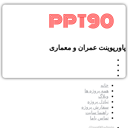
پوینت عمران و معماری
خانه
همه پروژه ها
وبلاگ
تبادل پروژه
سفارش پروژه
راهنما سایت
تماس باما
ppt90admin