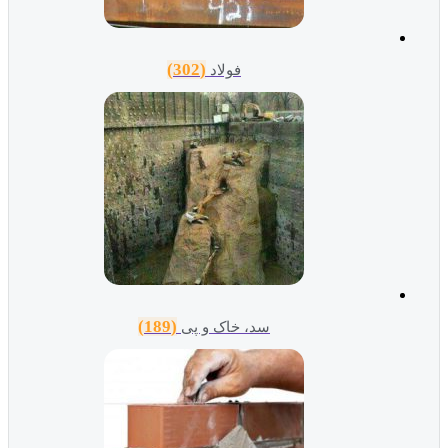
(302)
فولاد
(189)
سد، خاک و پی