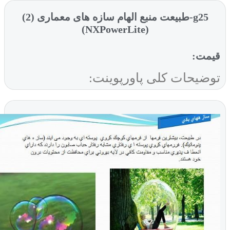
g25-طبیعت منبع الهام سازه های معماری (2)
(NXPowerLite)
یمت:
وضیحات کلی پاورپوینت: