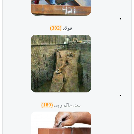
(302)
فولاد
(189)
سد، خاک و پی