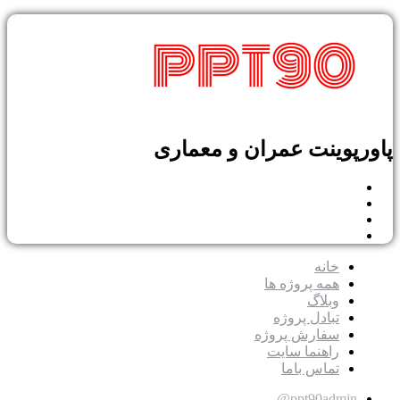
ورپوینت عمران و معماری
خانه
همه پروژه ها
وبلاگ
تبادل پروژه
سفارش پروژه
راهنما سایت
تماس باما
ppt90admin@