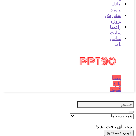
تبادل
پروژه
سفارش
پروژه
راهنما
سایت
تماس
باما
لطفا
وارد
شوید!
جه ای یافت نشد!
ن همه نتایج