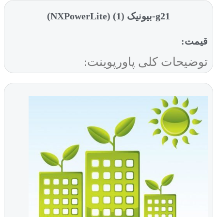
g21-بیونیک (1) (NXPowerLite)
قیمت:
توضیحات کلی پاورپوینت: