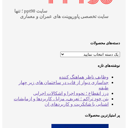
سایت ppt90 ؛ تنها
سایت تخصصی پاورپوینت های عمران و معماری
دسته‌های محصولات
نوشته‌های تازه
وظایف ناظر هماهنگ کننده
جداسازی دیوار از قاب در ساختمان های زیر چهار
طبقه
درز انقطاع ؛ نحوه اجرا و اشکالات اجرایی
بتن خود تراکم ؛ تعریف، مزایا ، کاربردها و ازمایشات
اشنایی با شاتکریت و کاربردهای ان
پر امتیازترین محصولات