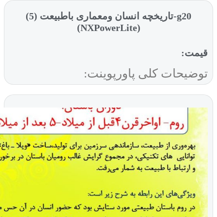
g20-تاریخچه انسان ومعماری باطبیعت (5)
(NXPowerLite)
ت:
یحات کلی پاورپوینت: