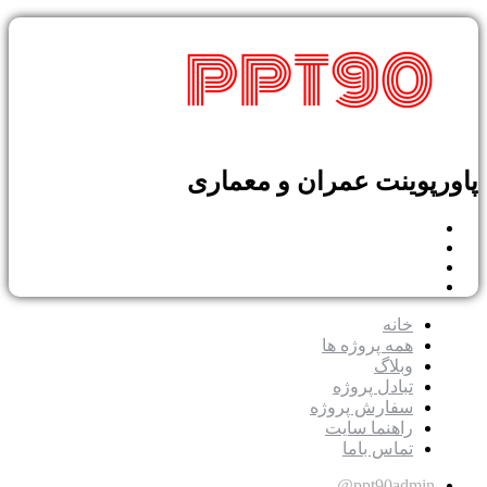
پوینت عمران و معماری
خانه
همه پروژه ها
وبلاگ
تبادل پروژه
سفارش پروژه
راهنما سایت
تماس باما
ppt90admin