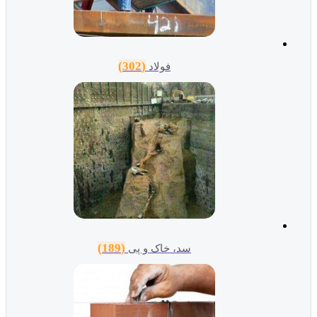
(302)
فولاد
(189)
سد، خاک و پی