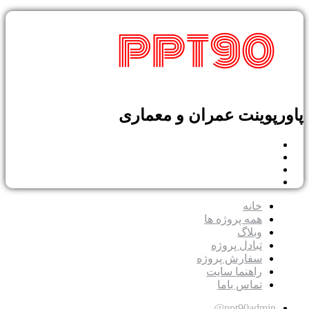
پوینت عمران و معماری
خانه
همه پروژه ها
وبلاگ
تبادل پروژه
سفارش پروژه
راهنما سایت
تماس باما
ppt90admin