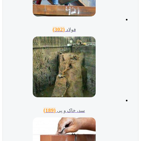
(302)
فولاد
(189)
سد، خاک و پی