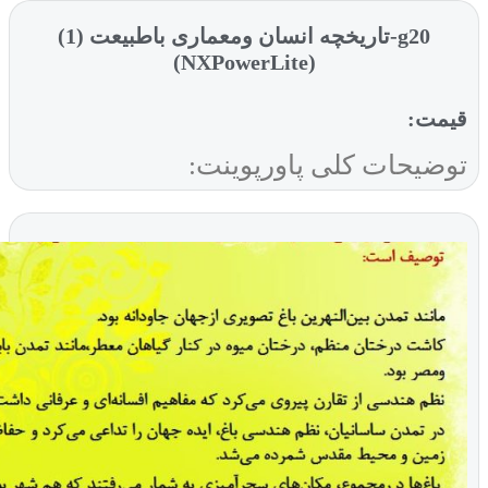
g20-تاریخچه انسان ومعماری باطبیعت (1)
(NXPowerLite)
ت:
یحات کلی پاورپوینت: