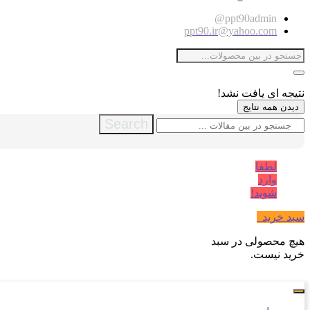
ppt90admin@
ppt90.ir@yahoo.com
نتیجه ای یافت نشد!
دیدن همه نتایج
Search
لطفا
وارد
شوید!
سبد خرید
0
هیچ محصولی در سبد
خرید نیست.