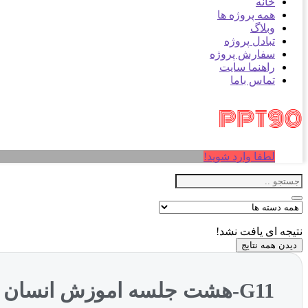
خانه
همه پروژه ها
وبلاگ
تبادل پروژه
سفارش پروژه
راهنما سایت
تماس باما
لطفا وارد شوید!
نتیجه ای یافت نشد!
دیدن همه نتایج
G11-هشت جلسه اموزش انسان طبیعت معماری (5) (NXPowerLite)